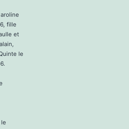
aroline
 fille
ulle et
lain,
Quinte le
86.
e
 le