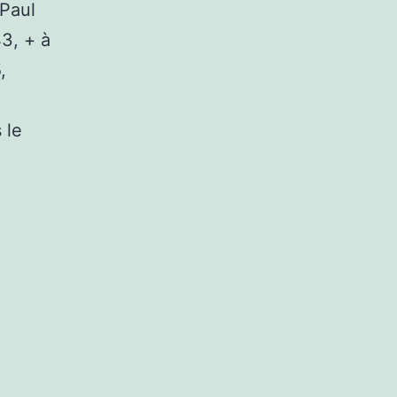
 Paul
3, + à
,
 le