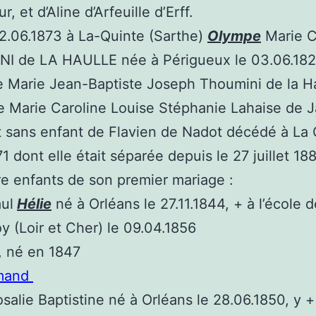
, et d’Aline d’Arfeuille d’Erff.
02.06.1873 à La-Quinte (Sarthe)
Olympe
Marie C
 de LA HAULLE née à Périgueux le 03.06.1826,
e Marie Jean-Baptiste Joseph Thoumini de la Ha
 Marie Caroline Louise Stéphanie Lahaise de Ja
 sans enfant de Flavien de Nadot décédé à La 
1 dont elle était séparée depuis le 27 juillet 18
tre enfants de son premier mariage :
ul
Hélie
né à Orléans le 27.11.1844, + à l’école d
y (Loir et Cher) le 09.04.1856
, né en 1847
man
d
salie Baptistine né à Orléans le 28.06.1850, y +