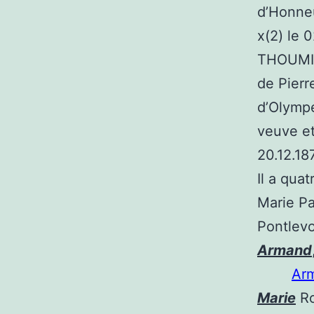
d’Honneur
x(2) le 
THOUMINI
de Pierr
d’Olympe
veuve et
20.12.187
Il a qua
Marie Pa
Pontlevo
Armand
Ar
Marie
Ro