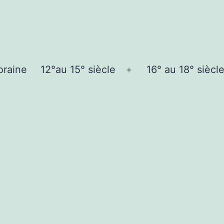
oraine
12°au 15° siècle
16° au 18° siècl
Ouvrir
le
menu