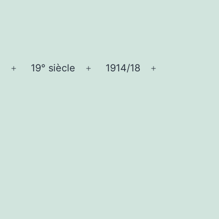
e
19° siècle
1914/18
Ouvrir
Ouvrir
Ouvrir
le
le
le
menu
menu
menu