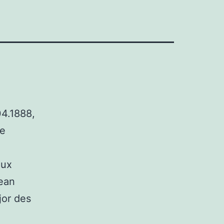
04.1888,
le
eux
Jean
jor des