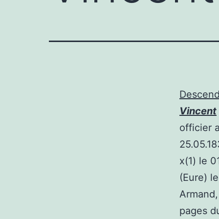
Descen
Vincent
officier
25.05.18
x(1) le 
(Eure) l
Armand, 
pages du