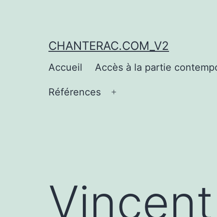
Aller
au
contenu
CHANTERAC.COM_V2
Accueil
Accès à la partie contemp
Références
Ouvrir
le
menu
Vincent